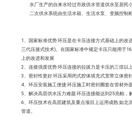
水厂生产的自来水经过市政供水管道供水至居民小
二次供水系统由生活水箱、生活水泵、变频控制柜
1、国家标准优势:环压是在卡压连接方式基础上的改进和发
三代压接式技术)。在国家标准中规定卡压只能用于16MP
上的改进和发展
2、连接强度优势:环压连接的拉拔力是卡压的三倍
3、密封性更好:环压采用闭式腔体填充式宽带立体密
4、环压安装施工便捷:环压施工时密封圈套在管材外
5、解决高层供水压力难题:环压连接能达到25兆帕，解决
6、环压技术在高层建筑及重点项目上运用成熟:如
管道。