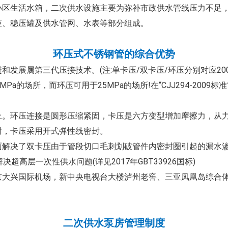
区生活水箱，二次供水设施主要为弥补市政供水管线压力不足，
、稳压罐及供水管网、水表等部分组成。
环压式不锈钢管的综合优势
展属第三代压接技术。(注:单卡压/双卡压/环压分别对应2003年
a的场所，而环压可用于25MPa的场所!在“CJJ294-2009
以上。环压连接是圆形压缩紧固，卡压是六方变型增加摩擦力，从
封，卡压采用开式弹性线密封。
面解决了双卡压由于管段切口毛刺划破管件内密封圈引起的漏水
超高层一次性供水问题(详见2017年GBT33926国标)
北京大兴国际机场，新中央电视台大楼泸州老窖、三亚凤凰岛综合
二次供水泵房管理制度