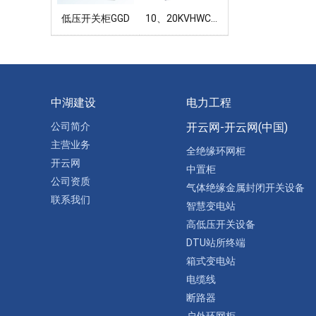
低压开关柜GGD
10、20KVHWC户外环网箱 (标准化、节能环保型)
中湖建设
电力工程
公司简介
开云网-开云网(中国)
主营业务
全绝缘环网柜
开云网
中置柜
公司资质
气体绝缘金属封闭开关设备
联系我们
智慧变电站
高低压开关设备
DTU站所终端
箱式变电站
电缆线
断路器