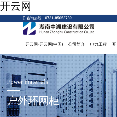
开云网
咨询热线：0731-85053789
开云网-开云网(中国)
公司简介
电力工程
开
Power materials
户外环网柜