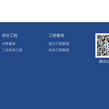
供水工程
工程案例
水务建设
电力工程案例
二次供水工程
供水工程案例
微信