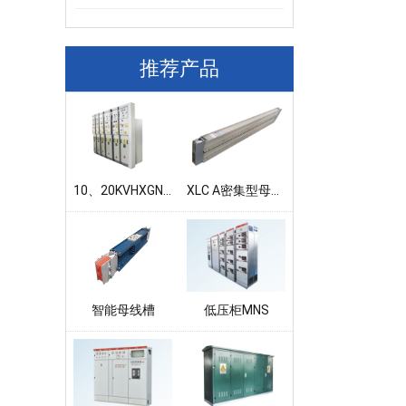
推荐产品
10、20KVHXGN口系列半绝缘环网柜
XLC A密集型母线槽
智能母线槽
低压柜MNS