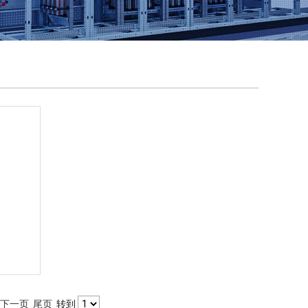
下一页
尾页
转到