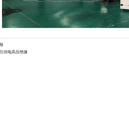
母
引供电高压绝缘