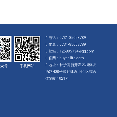
电话：0731-85053789
传真：0731-85053789
邮箱：125995734@qq.com
官网：buyer-life.com
地址：长沙高新开发区桐梓坡
公众号
手机网站
西路408号麓谷林语小区I区综合
体3栋11021号