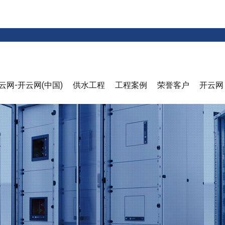
云网-开云网(中国)
供水工程
工程案例
荣誉客户
开云网