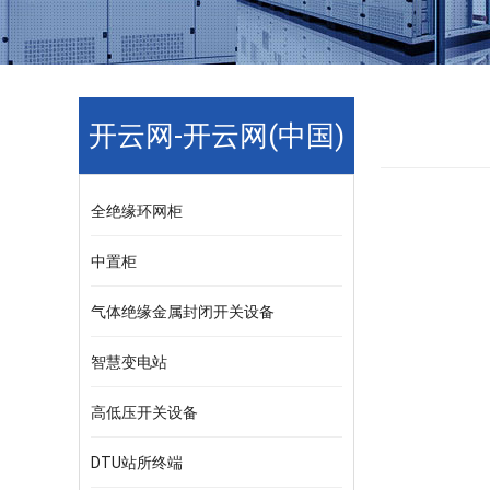
开云网-开云网(中国)
全绝缘环网柜
中置柜
气体绝缘金属封闭开关设备
智慧变电站
高低压开关设备
DTU站所终端