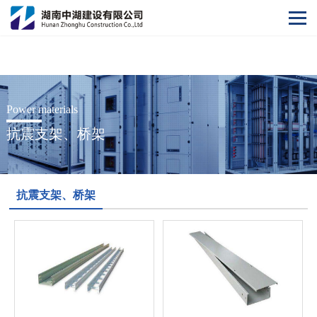
开云网
Power materials
抗震支架、桥架
抗震支架、桥架