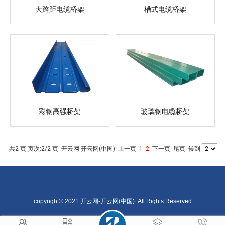
大跨距电缆桥架
槽式电缆桥架
彩钢高强桥架
玻璃钢电缆桥架
共2 页 页次:2/2 页
开云网-开云网(中国)
上一页
1
2
下一页
尾页
转到
copyright© 2021 开云网-开云网(中国) .All Rights Reserved