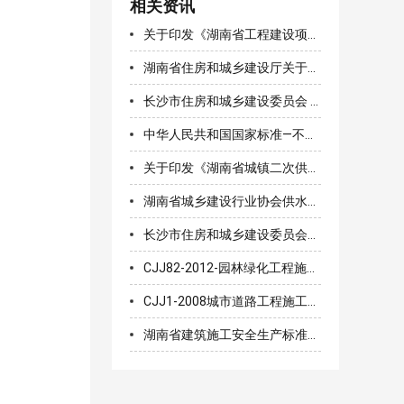
相关资讯
关于印发《湖南省工程建设项目推行机器管招投标工作方案》的通知
湖南省住房和城乡建设厅关于进一步加强城镇二次供水设施建设改造管理的通知（湘建城〔2020〕180号）
长沙市住房和城乡建设委员会 关于印发《长沙市城区新建住宅供水设施 建设和管理办法实施细则》的通知
中华人民共和国国家标准—不锈钢环压式管件
关于印发《湖南省城镇二次供水产品库管理 办法(试行)》的通知
湖南省城乡建设行业协会供水分会组织召开两项团体标准审查会
长沙市住房和城乡建设委员会关于修订印发《长沙市房屋建筑和市政工程施工招标评标活动管理规定》的通知
CJJ82-2012-园林绿化工程施工及验收规范
CJJ1-2008城市道路工程施工与质量验收规范
湖南省建筑施工安全生产标准化考评实施细则