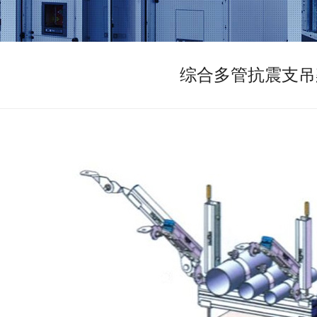
综合多管抗震支吊