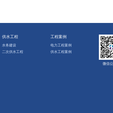
供水工程
工程案例
水务建设
电力工程案例
二次供水工程
供水工程案例
微信