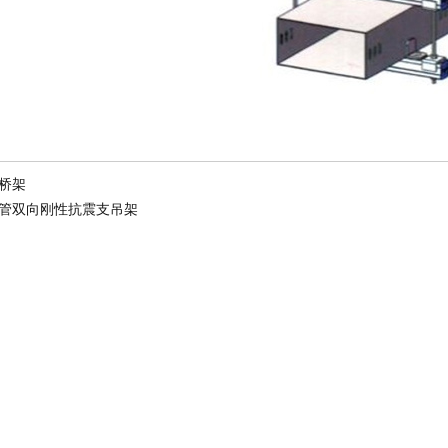
桥架
管双向刚性抗震支吊架